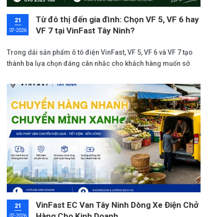
Từ đô thị đến gia đình: Chọn VF 5, VF 6 hay
21
VF 7 tại VinFast Tây Ninh?
07-2026
Trong dải sản phẩm ô tô điện VinFast, VF 5, VF 6 và VF 7 tạo
thành ba lựa chọn đáng cân nhắc cho khách hàng muốn sở
hữu một chiếc xe phục vụ nhu cầu di chuyển hàng ngày, gia
đình hoặc nâng cấp trải nghiệm cá nhân.
VinFast EC Van Tây Ninh Dòng Xe Điện Chở
21
Hàng Cho Kinh Doanh
07-2026