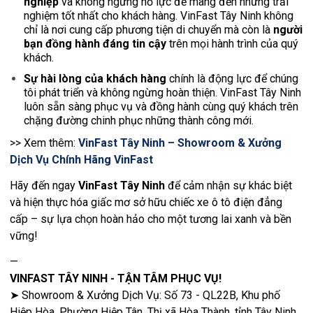
nghiệp
và không ngừng nỗ lực để mang đến những trải
nghiệm tốt nhất cho khách hàng. VinFast Tây Ninh không
chỉ là nơi cung cấp phương tiện di chuyển mà còn là
người
bạn đồng hành đáng tin cậy
trên mọi hành trình của quý
khách.
Sự hài lòng của khách hàng
chính là động lực để chúng
tôi phát triển và không ngừng hoàn thiện. VinFast Tây Ninh
luôn sẵn sàng phục vụ và đồng hành cùng quý khách trên
chặng đường chinh phục những thành công mới.
>> Xem thêm:
VinFast Tây Ninh – Showroom & Xưởng
Dịch Vụ Chính Hãng VinFast
Hãy đến ngay
VinFast Tây Ninh
để cảm nhận sự khác biệt
và hiện thực hóa giấc mơ sở hữu chiếc xe ô tô điện đẳng
cấp – sự lựa chọn hoàn hảo cho một tương lai xanh và bền
vững!
—
VINFAST TÂY NINH - TẬN TÂM PHỤC VỤ!
➤ Showroom & Xưởng Dịch Vụ: Số 73 - QL22B, Khu phố
Hiệp Hòa, Phường Hiệp Tân, Thị xã Hòa Thành, tỉnh Tây Ninh