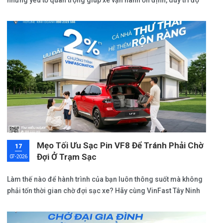
những yếu tố quan trọng giúp xe vận hành ổn định, duy trì độ
bền và đảm bảo đầy đủ quyền lợi trong suốt quá trình sử
dụng.
Mẹo Tối Ưu Sạc Pin VF8 Để Tránh Phải Chờ
17
Đợi Ở Trạm Sạc
07-2026
Làm thế nào để hành trình của bạn luôn thông suốt mà không
phải tốn thời gian chờ đợi sạc xe? Hãy cùng VinFast Tây Ninh
khám phá các bí quyết cực kỳ đơn giản nhưng hiệu quả để
làm chủ công nghệ sạc pin, đồng thời cập nhật chi tiết về giá