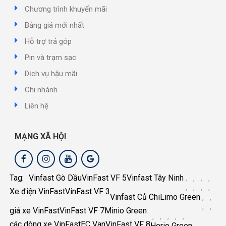
Chương trình khuyến mãi
Bảng giá mới nhất
Hỗ trợ trả góp
Pin và trạm sạc
Dịch vụ hậu mãi
Chi nhánh
Liên hệ
MẠNG XÃ HỘI
Tag:
Vinfast Gò Dầu
VinFast VF 5
Vinfast Tây Ninh
,
,
,
,
,
,
,
,
Xe điện VinFast
VinFast VF 3
Vinfast Củ Chi
Limo Green
,
,
,
,
giá xe VinFast
VinFast VF 7
Minio Green
,
,
,
,
,
các dòng xe VinFast
EC Van
VinFast VF 8
Herio Green