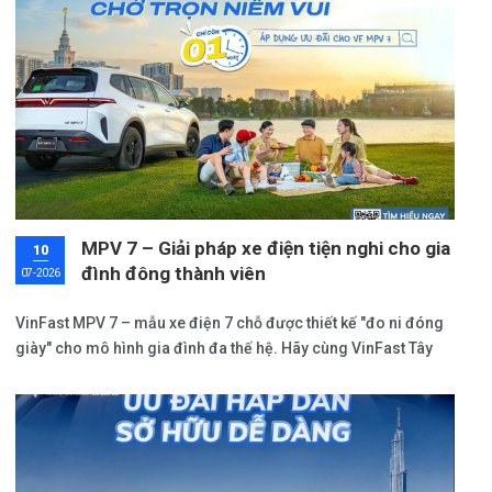
lăn bánh VF8 mới nhất với nhiều ưu đãi hấp dẫn ngay trong bài
viết này.
MPV 7 – Giải pháp xe điện tiện nghi cho gia
10
đình đông thành viên
07-2026
VinFast MPV 7 – mẫu xe điện 7 chỗ được thiết kế "đo ni đóng
giày" cho mô hình gia đình đa thế hệ. Hãy cùng VinFast Tây
Ninh phân tích những lý do vì sao dòng xe này lại là người bạn
đồng hành điểm 10 cho tổ ấm của bạn và cập nhật bảng giá
lăn bánh MPV 7 mới nhất.