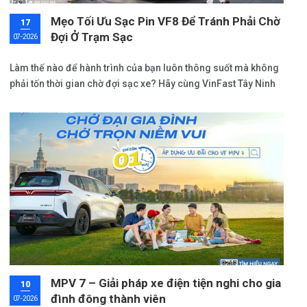
Mẹo Tối Ưu Sạc Pin VF8 Để Tránh Phải Chờ
17
Đợi Ở Trạm Sạc
07-2026
Làm thế nào để hành trình của bạn luôn thông suốt mà không
phải tốn thời gian chờ đợi sạc xe? Hãy cùng VinFast Tây Ninh
khám phá các bí quyết cực kỳ đơn giản nhưng hiệu quả để
làm chủ công nghệ sạc pin, đồng thời cập nhật chi tiết về giá
lăn bánh VF8 mới nhất với nhiều ưu đãi hấp dẫn ngay trong bài
viết này.
MPV 7 – Giải pháp xe điện tiện nghi cho gia
10
đình đông thành viên
07-2026