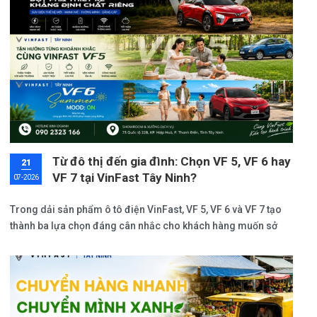
Từ đô thị đến gia đình: Chọn VF 5, VF 6 hay
21
VF 7 tại VinFast Tây Ninh?
07-2026
Trong dải sản phẩm ô tô điện VinFast, VF 5, VF 6 và VF 7 tạo
thành ba lựa chọn đáng cân nhắc cho khách hàng muốn sở
hữu một chiếc xe phục vụ nhu cầu di chuyển hàng ngày, gia
đình hoặc nâng cấp trải nghiệm cá nhân.