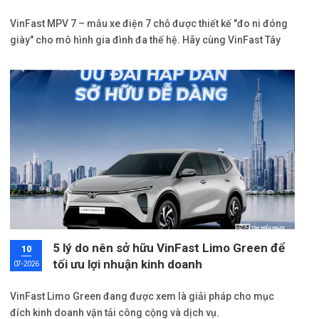
VinFast MPV 7 – mẫu xe điện 7 chỗ được thiết kế "đo ni đóng
giày" cho mô hình gia đình đa thế hệ. Hãy cùng VinFast Tây
Ninh phân tích những lý do vì sao dòng xe này lại là người bạn
đồng hành điểm 10 cho tổ ấm của bạn và cập nhật bảng giá
lăn bánh MPV 7 mới nhất.
5 lý do nên sở hữu VinFast Limo Green để
10
tối ưu lợi nhuận kinh doanh
07-2026
VinFast Limo Green đang được xem là giải pháp cho mục
đích kinh doanh vận tải công cộng và dịch vụ.