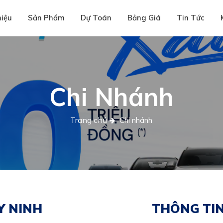
hiệu
Sản Phẩm
Dự Toán
Bảng Giá
Tin Tức
Chi Nhánh
Trang chủ
Chi nhánh
Y NINH
THÔNG TIN