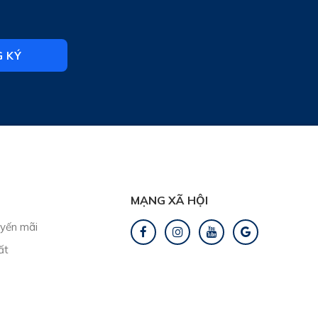
 KÝ
MẠNG XÃ HỘI
uyến mãi
ất