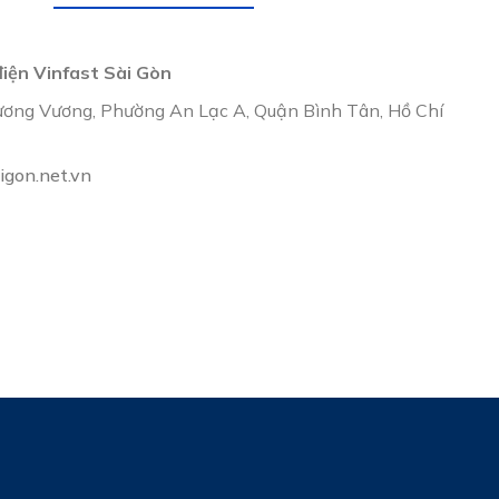
 điện Vinfast Sài Gòn
ương Vương, Phường An Lạc A, Quận Bình Tân, Hồ Chí
igon.net.vn