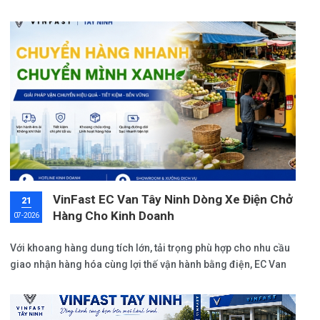
hữu một chiếc xe phục vụ nhu cầu di chuyển hàng ngày, gia
đình hoặc nâng cấp trải nghiệm cá nhân.
VinFast EC Van Tây Ninh Dòng Xe Điện Chở
21
Hàng Cho Kinh Doanh
07-2026
Với khoang hàng dung tích lớn, tải trọng phù hợp cho nhu cầu
giao nhận hàng hóa cùng lợi thế vận hành bằng điện, EC Van
đặc biệt phù hợp với hoạt động kinh doanh, giao hàng và vận
chuyển nội đô.