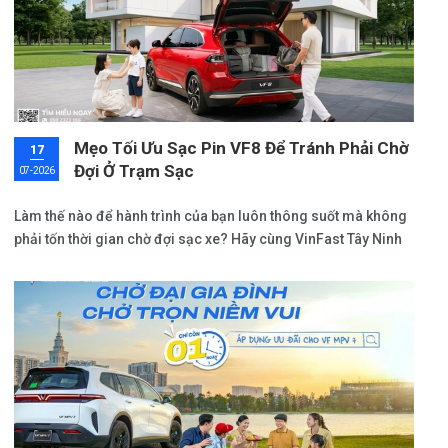
Mẹo Tối Ưu Sạc Pin VF8 Để Tránh Phải Chờ
17
Đợi Ở Trạm Sạc
07-2026
Làm thế nào để hành trình của bạn luôn thông suốt mà không
phải tốn thời gian chờ đợi sạc xe? Hãy cùng VinFast Tây Ninh
khám phá các bí quyết cực kỳ đơn giản nhưng hiệu quả để
làm chủ công nghệ sạc pin, đồng thời cập nhật chi tiết về giá
lăn bánh VF8 mới nhất với nhiều ưu đãi hấp dẫn ngay trong bài
viết này.