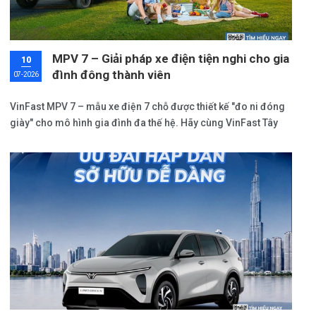
MPV 7 – Giải pháp xe điện tiện nghi cho gia
10
đình đông thành viên
07-2026
VinFast MPV 7 – mẫu xe điện 7 chỗ được thiết kế "đo ni đóng
giày" cho mô hình gia đình đa thế hệ. Hãy cùng VinFast Tây
Ninh phân tích những lý do vì sao dòng xe này lại là người bạn
đồng hành điểm 10 cho tổ ấm của bạn và cập nhật bảng giá
lăn bánh MPV 7 mới nhất.