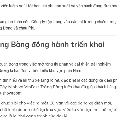
việc kiểm soát tốt hơn chi phí sản xuất và vận hành đang đưa ho
 giao toàn cầu. Công ty tập trung vào các thị trường chiến lược,
ng Đông và châu Phi.
ảng Bàng đồng hành triển khai
quan trọng trong việc mở rộng thị phần và cải thiện trải nghiệm
Bàng
là hai đơn vị tiêu biểu khu vực phía Nam.
m hiểu và lái thử xe tăng rõ rệt, đặc biệt là các dòng xe điện p
 Tây Ninh và VinFast Trảng Bàng
triển khai đã giúp khách hàng
ếp showroom.
 chuẩn bị cho việc ra mắt EC Van và các dòng xe điện mới,
ộ kinh doanh nhỏ tại khu vực. Việc tư vấn tận nơi, hỗ trợ tà
ng là lợi thế cạnh tranh của đại lý.