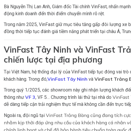
Bà Nguyễn Thị Lan Anh, Giám đốc Tài chính VinFast, nhấn mạnh 
động kinh doanh đến thời điểm chuyển mình rõ rệt.
Trong năm 2025, VinFast giữ mục tiêu tăng gấp đôi lượng xe bàn
đồng thời tiếp tục đánh giá tiềm năng phát triển tại châu Á, Tru
VinFast Tây Ninh và VinFast Tr
chiến lược tại địa phương
Tại Việt Nam, hệ thống đại lý của VinFast tiếp tục đóng vai trò 
VinFast Tây Ninh
VinFast Trảng 
khách hàng. Trong đó,
và
Trong quý 1/2025, các showroom này ghi nhận lượng khách đến tì
VF 3
VinFast
thông như
, VF 5… Chương trình lái thử tại nhà do
dễ dàng tiếp cận trải nghiệm thực tế mà không cần đến trực ti
VinFast Trảng Bàng cũng đang tích cực
Ngoài ra, đội ngũ tại
nhằm kịp thời đáp ứng nhu cầu của khách hàng cá nhân và h
chính linh hoạt và chế độ bảo hành tiêu chuẩn toàn quốc đa