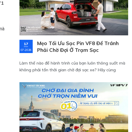
71
 mà
Mẹo Tối Ưu Sạc Pin VF8 Để Tránh
17
Phải Chờ Đợi Ở Trạm Sạc
07-2026
Làm thế nào để hành trình của bạn luôn thông suốt mà
không phải tốn thời gian chờ đợi sạc xe? Hãy cùng
VinFast Tây Ninh khám phá các bí quyết cực kỳ đơn giản
nhưng hiệu quả để làm chủ công nghệ sạc pin, đồng thời
cập nhật chi tiết về giá lăn bánh VF8 mới nhất với nhiều
ưu đãi hấp dẫn ngay trong bài viết này.