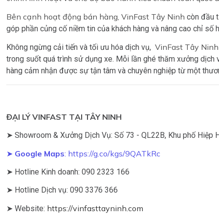
Bên cạnh hoạt động bán hàng, VinFast Tây Ninh
còn đầu t
góp phần củng cố niềm tin của khách hàng và nâng cao chỉ số h
VinFast Tây Ninh
Không ngừng cải tiến và tối ưu hóa dịch vụ,
trong suốt quá trình sử dụng xe. Mỗi lần ghé thăm xưởng dịch 
hàng cảm nhận được sự tận tâm và chuyên nghiệp từ một thươn
ĐẠI LÝ VINFAST TẠI TÂY NINH
➤ Showroom & Xưởng Dịch Vụ: Số 73 - QL22B, Khu phố Hiệp Hòa
➤
Google Maps
:
https://g.co/kgs/9QATkRc
➤ Hotline Kinh doanh: 090 2323 166
➤ Hotline Dịch vụ: 090 3376 366
https://vinfasttayninh.com
➤ Website: