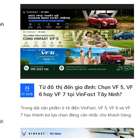
nh
Từ đô thị đến gia đình: Chọn VF 5, VF
21
6 hay VF 7 tại VinFast Tây Ninh?
07-2026
Trong dải sản phẩm ô tô điện VinFast, VF 5, VF 6 và VF
7 tạo thành ba lựa chọn đáng cân nhắc cho khách hàng
nh
muốn sở hữu một chiếc xe phục vụ nhu cầu di chuyển
hàng ngày, gia đình hoặc nâng cấp trải nghiệm cá nhân.