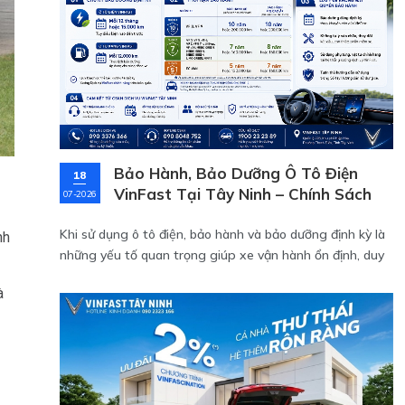
Bảo Hành, Bảo Dưỡng Ô Tô Điện
18
VinFast Tại Tây Ninh – Chính Sách
07-2026
Mới Nhất 2026
Khi sử dụng ô tô điện, bảo hành và bảo dưỡng định kỳ là
nh
những yếu tố quan trọng giúp xe vận hành ổn định, duy
trì độ bền và đảm bảo đầy đủ quyền lợi trong suốt quá
à
trình sử dụng.