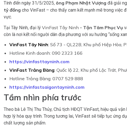
ông Phạm Nhật Vượng
Tính đến ngày 31/5/2025,
đã giải n
tỷ đồng
cho VinFast – cho thấy cam kết mạnh mẽ trong việc đ
vực.
VinFast Tây Ninh
- Tận Tâm Phục Vụ
Tại Tây Ninh, đại lý
v
còn là nơi kết nối người dân địa phương với xu hướng “sống xan
VinFast Tây Ninh
:
Số 73 - QL22B, Khu phố Hiệp Hòa, 
Hotline Kinh doanh: 090 2323 166
https://vinfasttayninh.com
VinFast Trảng Bàng
:
Quốc lộ 22, Khu phố Lộc Trát, Phư
Hotline Trảng Bàng: 0707 529 888
https://vinfastsaigontayninh.com
Tầm nhìn phía trước
Theo bà Lê Thị Thu Thủy, Chủ tịch HĐQT VinFast, hiệu quả vận 
hợp lý hóa quy trình. Trong tương lai, VinFast sẽ tiếp tục ứng
chất lượng sản phẩm.