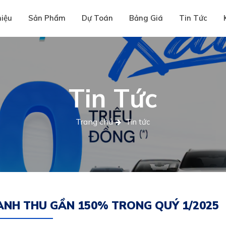
hiệu
Sản Phẩm
Dự Toán
Bảng Giá
Tin Tức
Tin Tức
Trang chủ
Tin tức
NH THU GẦN 150% TRONG QUÝ 1/2025