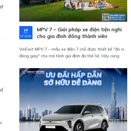
ạt
MPV 7 – Giải pháp xe điện tiện nghi
10
cho gia đình đông thành viên
07-2026
VinFast MPV 7 – mẫu xe điện 7 chỗ được thiết kế "đo ni
đóng giày" cho mô hình gia đình đa thế hệ. Hãy cùng
VinFast Tây Ninh phân tích những lý do vì sao dòng xe
này lại là người bạn đồng hành điểm 10 cho tổ ấm của
bạn và cập nhật bảng giá lăn bánh MPV 7 mới nhất.
hổ
i