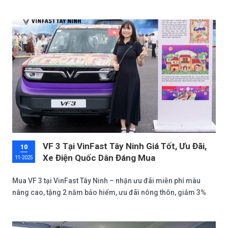
tục thiết lập kỷ lục mới chưa từng có: bàn giao 20.380 ô tô
điện chỉ riêng trong tháng 10/2025.
VF 3 Tại VinFast Tây Ninh Giá Tốt, Ưu Đãi,
10
Xe Điện Quốc Dân Đáng Mua
11-2025
Mua VF 3 tại VinFast Tây Ninh – nhận ưu đãi miễn phí màu
nâng cao, tặng 2 năm bảo hiểm, ưu đãi nông thôn, giảm 3%
cho quân đội – công an, giảm 4% MLTTV. Lái thử ngay tại Tây
Ninh & Trảng Bàng.