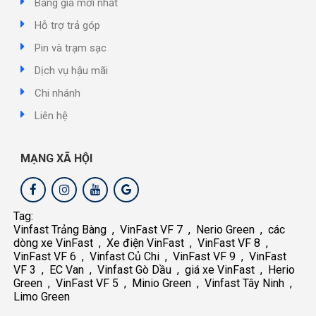
Bảng giá mới nhất
Hỗ trợ trả góp
Pin và trạm sạc
Dịch vụ hậu mãi
Chi nhánh
Liên hệ
MẠNG XÃ HỘI
Tag:
Vinfast Trảng Bàng
,
VinFast VF 7
,
Nerio Green
,
các
dòng xe VinFast
,
Xe điện VinFast
,
VinFast VF 8
,
VinFast VF 6
,
Vinfast Củ Chi
,
VinFast VF 9
,
VinFast
VF 3
,
EC Van
,
Vinfast Gò Dầu
,
giá xe VinFast
,
Herio
Green
,
VinFast VF 5
,
Minio Green
,
Vinfast Tây Ninh
,
Limo Green