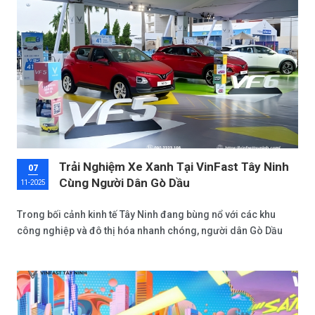
Trải Nghiệm Xe Xanh Tại VinFast Tây Ninh
07
Cùng Người Dân Gò Dầu
11-2025
Trong bối cảnh kinh tế Tây Ninh đang bùng nổ với các khu
công nghiệp và đô thị hóa nhanh chóng, người dân Gò Dầu
ngày càng hướng tới lối sống bền vững, thân thiện với môi
trường. Thông qua đại lý chính hãng VinFast Tây Ninh, đang
trở thành điểm đến quen thuộc cho những ai mong muốn
khám phá trải nghiệm xe xanh thực sự. Là một phần của hành
trình 8 năm khẳng định khát vọng Việt, VinFast không chỉ