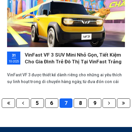
mang đến những chiếc xe công nghệ cao mà còn lan tỏa tinh
thần sống xanh, giúp cư dân Gò Dầu giảm chi phí vận hành và
góp phần bảo vệ môi trường địa phương.
VinFast VF 3 SUV Mini Nhỏ Gọn, Tiết Kiệm
31
Cho Gia Đình Trẻ Đô Thị Tại VinFast Trảng
10-2025
Bàng
VinFast VF 3 được thiết kế dành riêng cho những ai yêu thích
sự linh hoạt trong di chuyển hàng ngày, từ đưa đón con cái
đến công sở hay dạo chơi cuối tuần. Với kích thước nhỏ gọn
chỉ khoảng 3,2 mét chiều dài, VF 3 dễ dàng luồn lách qua các
ngõ hẻm chật hẹp tại Trảng Bàng, nơi mà các tuyến đường nội
5
6
7
8
9
thị đang phát triển nhanh chóng.