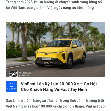
Trong năm 2025, khi xu hướng di chuyển xanh đang bùng nổ
tại Việt Nam, các gia đình Việt ngày càng ưu tiên những
phương tiện không chỉ tiện nghi mà còn tiết kiệm chi phí và
thân thiện với môi trường. VinFast Tây Ninh, đại lý chính hãng
hàng đầu miền Nam, tự hào giới thiệu 4 mẫu xe điện lý tưởng
dành riêng cho gia đình: VinFast VF 3, VF 5 Plus, VF 6 và VF 7.
VinFast Lập Kỷ Lục 20.000 Xe – Cơ Hội
13
Cho Khách Hàng VinFast Tây Ninh
11-2025
Sau khi trở thành hãng xe đầu tiên trong lịch sử thị trường ô tô
Việt Nam bán ra hơn 100.000 xe chỉ trong 9 tháng, VinFast tiếp