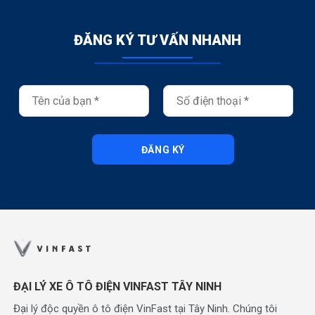
ĐĂNG KÝ TƯ VẤN NHANH
ĐĂNG KÝ
ĐẠI LÝ XE Ô TÔ ĐIỆN VINFAST TÂY NINH
Đại lý độc quyền ô tô điện VinFast tại Tây Ninh. Chúng tôi