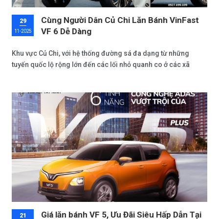
Cùng Người Dân Củ Chi Lăn Bánh VinFast
29
VF 6 Dễ Dàng
11-2025
Khu vực Củ Chi, với hệ thống đường sá đa dạng từ những
tuyến quốc lộ rộng lớn đến các lối nhỏ quanh co ở các xã
ngoại ô, đòi hỏi một chiếc xe vừa linh hoạt, vừa mạnh mẽ để
đáp ứng nhu cầu hàng ngày. VinFast VF 6 – mẫu SUV điện cỡ
C chính là giải pháp lý tưởng, mang đến sự kết hợp hoàn hảo
giữa thiết kế hiện đại và hiệu suất vượt trội.
Giá lăn bánh VF 5, Ưu Đãi Siêu Hấp Dẫn Tại
21