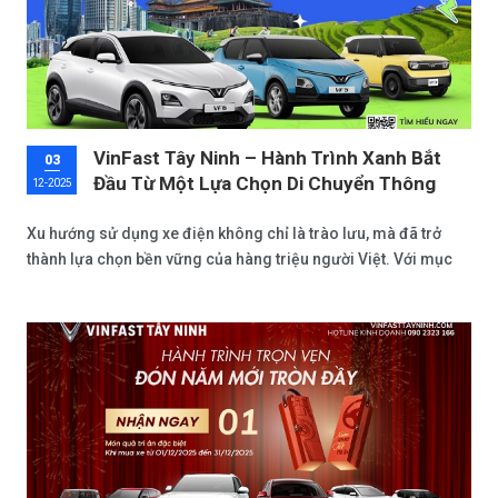
VinFast Tây Ninh – Hành Trình Xanh Bắt
03
Đầu Từ Một Lựa Chọn Di Chuyển Thông
12-2025
Minh
Xu hướng sử dụng xe điện không chỉ là trào lưu, mà đã trở
thành lựa chọn bền vững của hàng triệu người Việt. Với mục
tiêu giảm khí thải, tiết kiệm chi phí và nâng cao chất lượng
cuộc sống, VinFast mang đến loạt sản phẩm xe điện phù hợp
cho mọi nhu cầu: từ cá nhân trẻ trung đến gia đình hiện
đại.Tại VinFast Tây Ninh và VinFast Trảng Bàng, khách hàng
có thể dễ dàng trải nghiệm bộ ba mẫu xe điện bán chạy gồm
VF 3, VF 5 và VF 6, cùng nhiều ưu đãi hấp dẫn trong mùa tri ân
cuối năm.