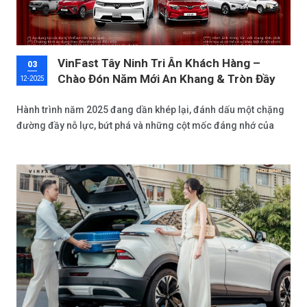
VinFast Tây Ninh Tri Ân Khách Hàng –
03
Chào Đón Năm Mới An Khang & Tròn Đầy
12-2025
Hành trình năm 2025 đang dần khép lại, đánh dấu một chặng
đường đầy nỗ lực, bứt phá và những cột mốc đáng nhớ của
VinFast.Trong suốt thời gian qua, sự tin tưởng và đồng hành
của Quý khách chính là động lực để VinFast Tây Ninh không
ngừng hoàn thiện, mang đến những sản phẩm và trải nghiệm
tốt hơn cho cộng đồng.